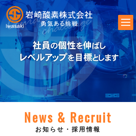
t
o
g
g
l
e
n
a
v
i
g
a
News & Recruit
t
i
お知らせ・採用情報
o